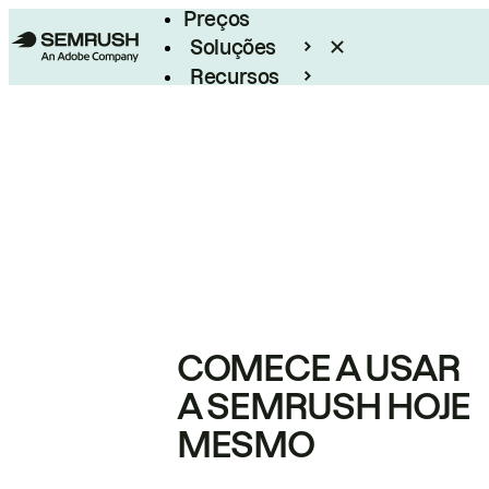
Preços
Soluções
Recursos
Empresarial
COMECE A USAR
A SEMRUSH HOJE
MESMO