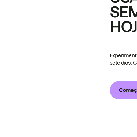
SE
HO
Experiment
sete dias. 
Começa