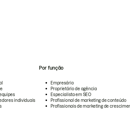
Por função
al
Empresário
te
Proprietário de agência
equipes
Especialista em SEO
dores individuais
Profissional de marketing de conteúdo
s
Profissionais de marketing de crescimen