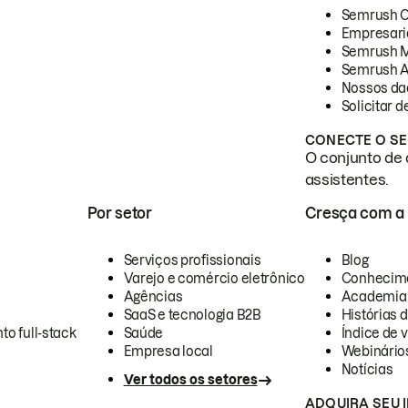
Semrush 
Empresari
Semrush 
Semrush A
Nossos da
Solicitar 
CONECTE O SE
O conjunto de 
assistentes.
Por setor
Cresça com a
Serviços profissionais
Blog
Varejo e comércio eletrônico
Conhecim
Agências
Academia
SaaS e tecnologia B2B
Histórias 
to full-stack
Saúde
Índice de v
Empresa local
Webinário
Notícias
Ver todos os setores
ADQUIRA SEU