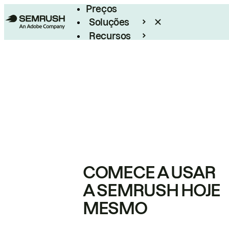
Preços
Soluções
Recursos
Empresarial
COMECE A USAR
A SEMRUSH HOJE
MESMO