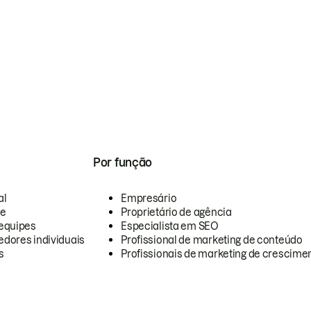
Por função
al
Empresário
te
Proprietário de agência
equipes
Especialista em SEO
dores individuais
Profissional de marketing de conteúdo
s
Profissionais de marketing de crescimen