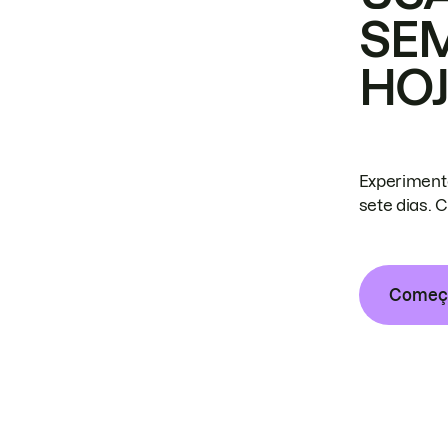
SE
HO
Experiment
sete dias. 
Começa