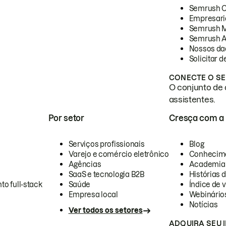
Semrush 
Empresari
Semrush 
Semrush A
Nossos da
Solicitar 
CONECTE O SE
O conjunto de 
assistentes.
Por setor
Cresça com a
Serviços profissionais
Blog
Varejo e comércio eletrônico
Conhecim
Agências
Academia
SaaS e tecnologia B2B
Histórias 
to full-stack
Saúde
Índice de v
Empresa local
Webinário
Notícias
Ver todos os setores
ADQUIRA SEU