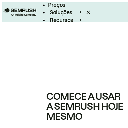
Preços
Soluções
Recursos
Empresarial
COMECE A USAR
A SEMRUSH HOJE
MESMO