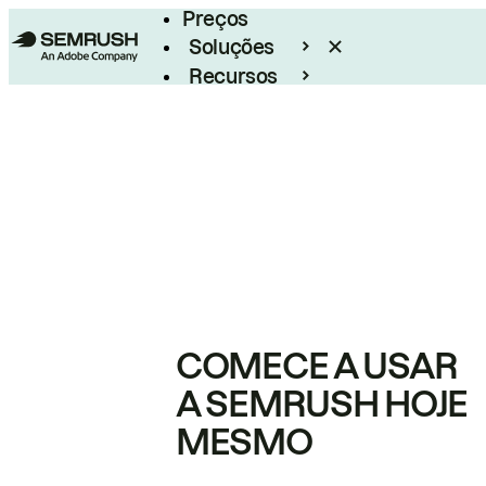
Preços
Soluções
Recursos
Empresarial
COMECE A USAR
A SEMRUSH HOJE
MESMO