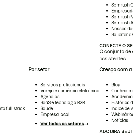
Semrush 
Empresari
Semrush 
Semrush A
Nossos da
Solicitar 
CONECTE O SE
O conjunto de 
assistentes.
Por setor
Cresça com a
Serviços profissionais
Blog
Varejo e comércio eletrônico
Conhecim
Agências
Academia
SaaS e tecnologia B2B
Histórias 
to full-stack
Saúde
Índice de v
Empresa local
Webinário
Notícias
Ver todos os setores
ADQUIRA SEU