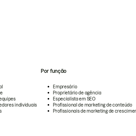
Por função
al
Empresário
te
Proprietário de agência
equipes
Especialista em SEO
dores individuais
Profissional de marketing de conteúdo
s
Profissionais de marketing de crescimen