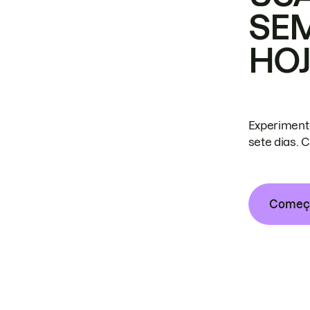
SE
HO
Experiment
sete dias. 
Começa