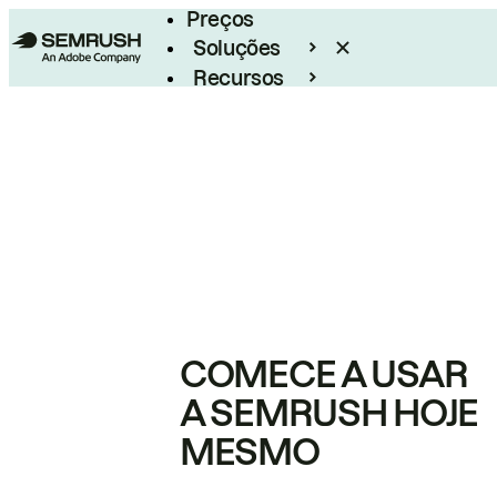
Preços
Soluções
Recursos
Empresarial
COMECE A USAR
A SEMRUSH HOJE
MESMO