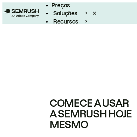
Preços
Soluções
Recursos
Empresarial
COMECE A USAR
A SEMRUSH HOJE
MESMO