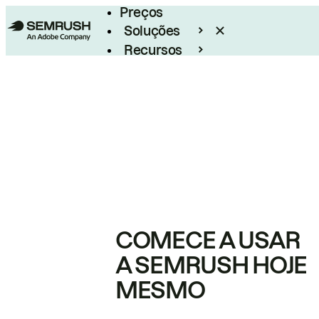
Preços
Soluções
Recursos
Empresarial
COMECE A USAR
A SEMRUSH HOJE
MESMO