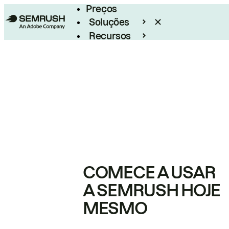
Preços
Soluções
Recursos
Empresarial
COMECE A USAR
A SEMRUSH HOJE
MESMO