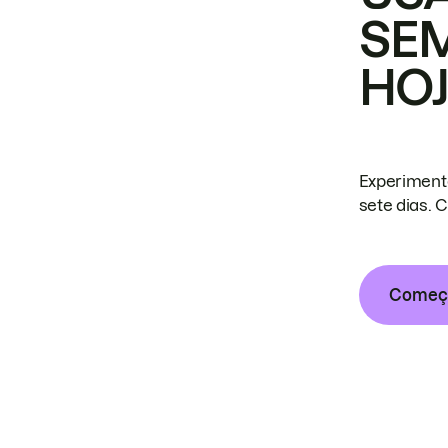
SE
HO
Experiment
sete dias. 
Começa