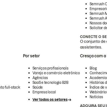
Semrush 
Empresari
Semrush 
Semrush A
Nossos da
Solicitar 
CONECTE O SE
O conjunto de 
assistentes.
Por setor
Cresça com a
Serviços profissionais
Blog
Varejo e comércio eletrônico
Conhecim
Agências
Academia
SaaS e tecnologia B2B
Histórias 
to full-stack
Saúde
Índice de v
Empresa local
Webinário
Notícias
Ver todos os setores
ADQUIRA SEU