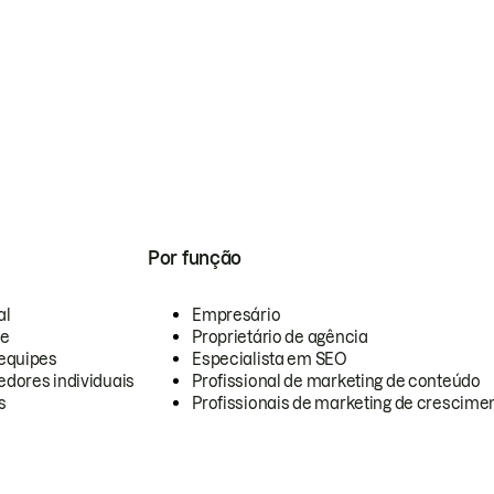
Por função
al
Empresário
te
Proprietário de agência
equipes
Especialista em SEO
dores individuais
Profissional de marketing de conteúdo
s
Profissionais de marketing de crescimen