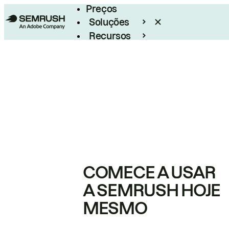
Preços
Soluções
Recursos
Empresarial
COMECE A USAR
A SEMRUSH HOJE
MESMO