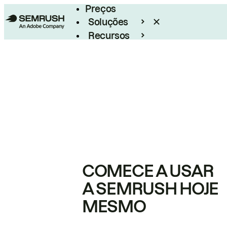
Preços
Soluções
Recursos
Empresarial
COMECE A USAR
A SEMRUSH HOJE
MESMO