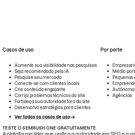
Casos de uso
Por porte
Aumente sua visibilidade nas pesquisas
Empresari
Seja recomendado pela IA
Médio por
Pesquise seu mercado
Pequenas 
Conecte-se com clientes locais
Empreende
Crie conteúdo engajante
Autônomo
Corrija problemas técnicos do site
Agências
Fortaleça sua autoridade fora do site
Desenvolva estratégias para clientes
Ver todos os casos de uso
TESTE O SEMRUSH ONE GRATUITAMENTE
A plataforma líder que unifica a autoridade em SEO e a vis