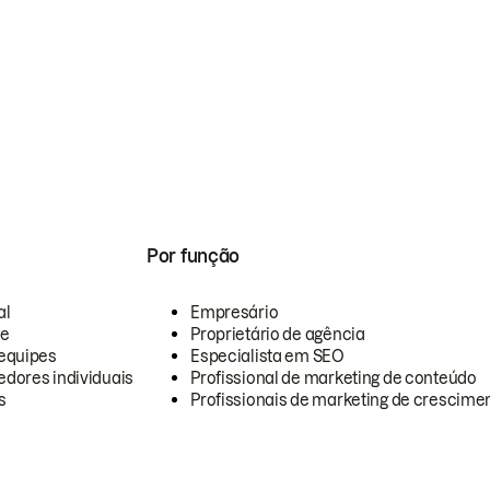
Por função
al
Empresário
te
Proprietário de agência
equipes
Especialista em SEO
dores individuais
Profissional de marketing de conteúdo
s
Profissionais de marketing de crescimen