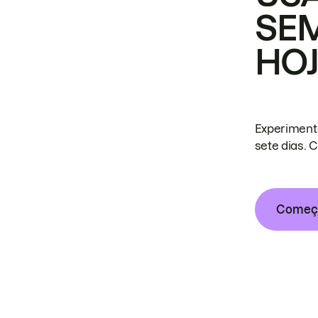
SE
HO
Experiment
sete dias. 
Começa