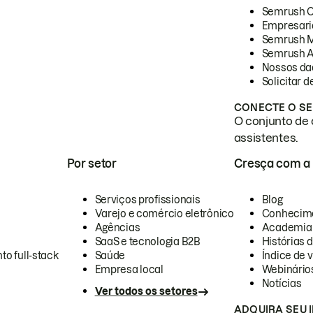
Semrush 
Empresari
Semrush 
Semrush A
Nossos da
Solicitar 
CONECTE O SE
O conjunto de 
assistentes.
Por setor
Cresça com a
Serviços profissionais
Blog
Varejo e comércio eletrônico
Conhecim
Agências
Academia
SaaS e tecnologia B2B
Histórias 
to full-stack
Saúde
Índice de v
Empresa local
Webinário
Notícias
Ver todos os setores
ADQUIRA SEU