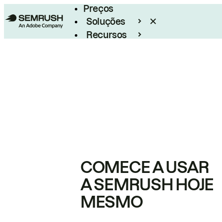
Preços
Soluções
Recursos
Empresarial
COMECE A USAR
A SEMRUSH HOJE
MESMO