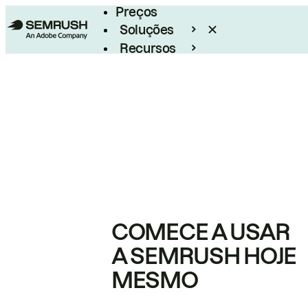
Preços
Soluções
Recursos
Empresarial
COMECE A USAR
A SEMRUSH HOJE
MESMO