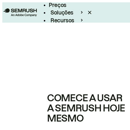
Preços
Soluções
Recursos
Empresarial
COMECE A USAR
A SEMRUSH HOJE
MESMO