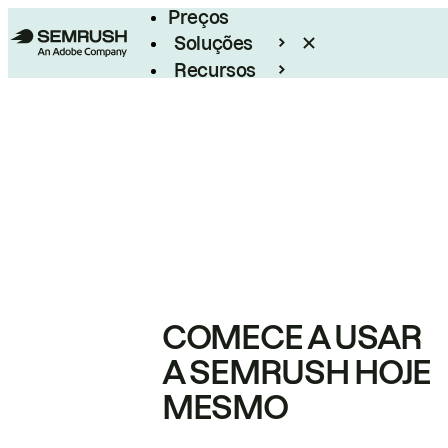
Preços
Soluções
Recursos
Empresarial
COMECE A USAR
A SEMRUSH HOJE
MESMO