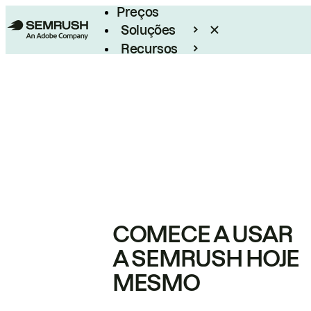
Preços
Soluções
Recursos
Empresarial
COMECE A USAR
A SEMRUSH HOJE
MESMO