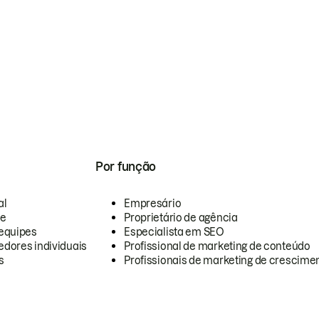
Por função
al
Empresário
te
Proprietário de agência
equipes
Especialista em SEO
dores individuais
Profissional de marketing de conteúdo
s
Profissionais de marketing de crescimen