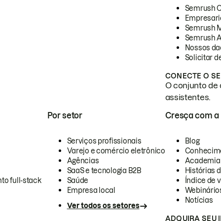
Semrush 
Empresari
Semrush 
Semrush A
Nossos da
Solicitar 
CONECTE O SE
O conjunto de 
assistentes.
Por setor
Cresça com a
Serviços profissionais
Blog
Varejo e comércio eletrônico
Conhecim
Agências
Academia
SaaS e tecnologia B2B
Histórias 
to full-stack
Saúde
Índice de v
Empresa local
Webinário
Notícias
Ver todos os setores
ADQUIRA SEU