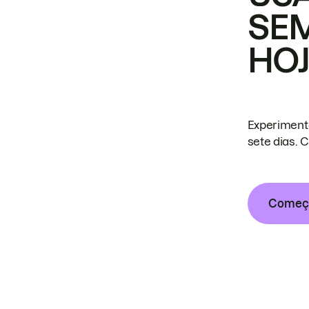
SE
HO
Experiment
sete dias. 
Começa