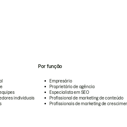
Por função
al
Empresário
te
Proprietário de agência
equipes
Especialista em SEO
dores individuais
Profissional de marketing de conteúdo
s
Profissionais de marketing de crescimen