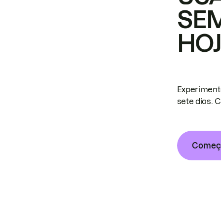
SE
HO
Experiment
sete dias. 
Começa