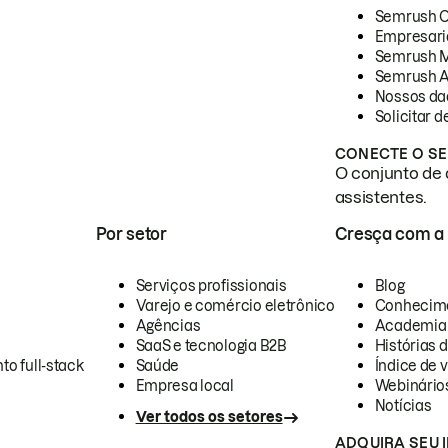
Semrush 
Empresari
Semrush 
Semrush A
Nossos da
Solicitar 
CONECTE O SE
O conjunto de 
assistentes.
Por setor
Cresça com a
Serviços profissionais
Blog
Varejo e comércio eletrônico
Conhecim
Agências
Academia
SaaS e tecnologia B2B
Histórias 
to full-stack
Saúde
Índice de v
Empresa local
Webinário
Notícias
Ver todos os setores
ADQUIRA SEU