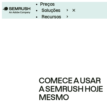
Preços
Soluções
Recursos
Empresarial
COMECE A USAR
A SEMRUSH HOJE
MESMO