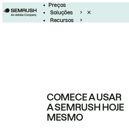
Preços
Soluções
Recursos
Empresarial
COMECE A USAR
A SEMRUSH HOJE
MESMO