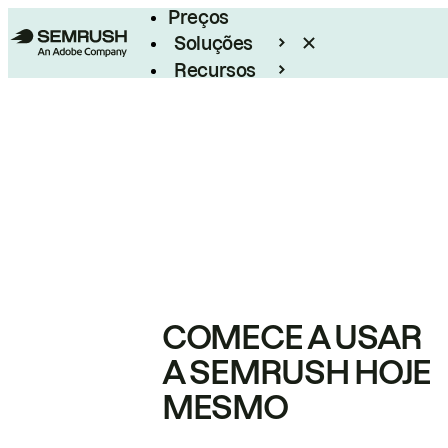
Preços
Soluções
Recursos
Empresarial
COMECE A USAR
A SEMRUSH HOJE
MESMO