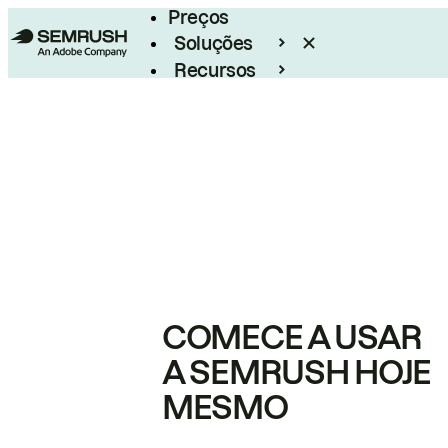
Preços
Soluções
Recursos
Empresarial
COMECE A USAR
A SEMRUSH HOJE
MESMO