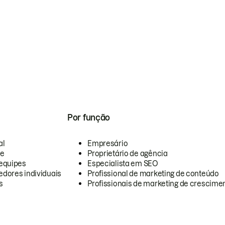
Por função
al
Empresário
te
Proprietário de agência
equipes
Especialista em SEO
dores individuais
Profissional de marketing de conteúdo
s
Profissionais de marketing de crescimen