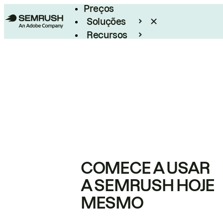
Preços
Soluções
Recursos
Empresarial
COMECE A USAR
A SEMRUSH HOJE
MESMO