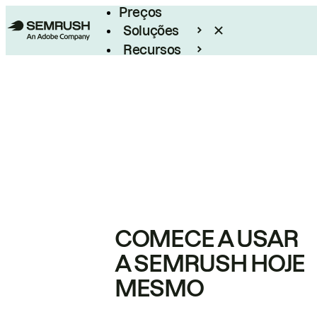
Preços
Soluções
Recursos
Empresarial
COMECE A USAR
A SEMRUSH HOJE
MESMO