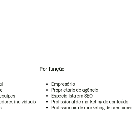
Por função
al
Empresário
te
Proprietário de agência
equipes
Especialista em SEO
dores individuais
Profissional de marketing de conteúdo
s
Profissionais de marketing de crescimen