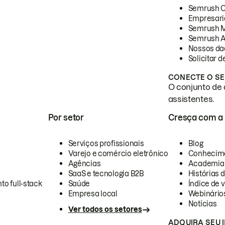
Semrush 
Empresari
Semrush 
Semrush A
Nossos da
Solicitar 
CONECTE O SE
O conjunto de 
assistentes.
Por setor
Cresça com a
Serviços profissionais
Blog
Varejo e comércio eletrônico
Conhecim
Agências
Academia
SaaS e tecnologia B2B
Histórias 
to full-stack
Saúde
Índice de v
Empresa local
Webinário
Notícias
Ver todos os setores
ADQUIRA SEU