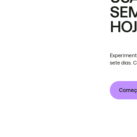
SE
HO
Experiment
sete dias. 
Começa