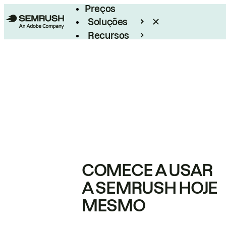
Preços
Soluções
Recursos
Empresarial
COMECE A USAR
A SEMRUSH HOJE
MESMO