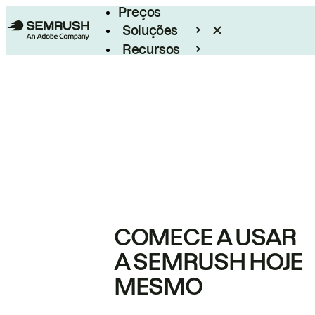
Preços
Soluções
Recursos
Empresarial
COMECE A USAR
A SEMRUSH HOJE
MESMO