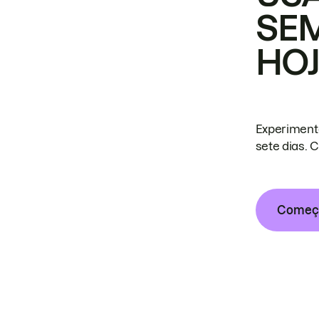
SE
HO
Experiment
sete dias. 
Começa