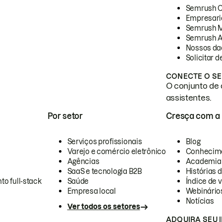
Semrush 
Empresari
Semrush 
Semrush A
Nossos da
Solicitar 
CONECTE O SE
O conjunto de 
assistentes.
Por setor
Cresça com a
Serviços profissionais
Blog
Varejo e comércio eletrônico
Conhecim
Agências
Academia
SaaS e tecnologia B2B
Histórias 
to full-stack
Saúde
Índice de v
Empresa local
Webinário
Notícias
Ver todos os setores
ADQUIRA SEU