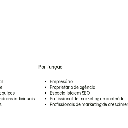
Por função
al
Empresário
te
Proprietário de agência
equipes
Especialista em SEO
dores individuais
Profissional de marketing de conteúdo
s
Profissionais de marketing de crescimen