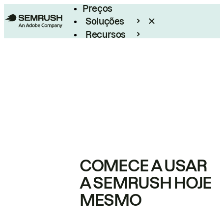
Preços
Soluções
Recursos
Empresarial
COMECE A USAR
A SEMRUSH HOJE
MESMO