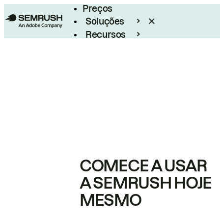
Preços
Soluções
Recursos
Empresarial
COMECE A USAR
A SEMRUSH HOJE
MESMO