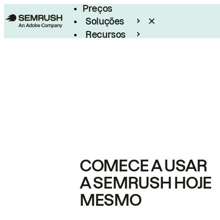
Preços
Soluções
Recursos
Empresarial
COMECE A USAR
A SEMRUSH HOJE
MESMO