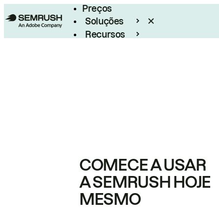
Preços
Soluções
Recursos
Empresarial
COMECE A USAR
A SEMRUSH HOJE
MESMO