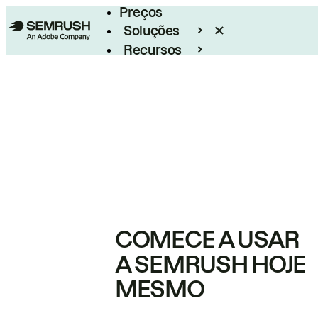
Preços
Soluções
Recursos
Empresarial
COMECE A USAR
A SEMRUSH HOJE
MESMO