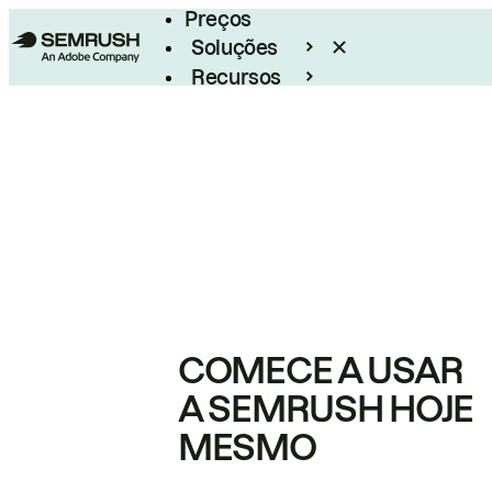
Preços
Soluções
Recursos
Empresarial
COMECE A USAR
A SEMRUSH HOJE
MESMO