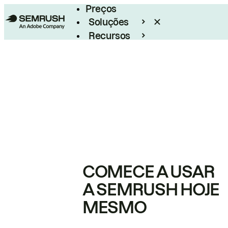
Preços
Soluções
Recursos
Empresarial
COMECE A USAR
A SEMRUSH HOJE
MESMO