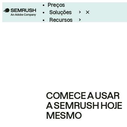
Preços
Soluções
Recursos
Empresarial
COMECE A USAR
A SEMRUSH HOJE
MESMO