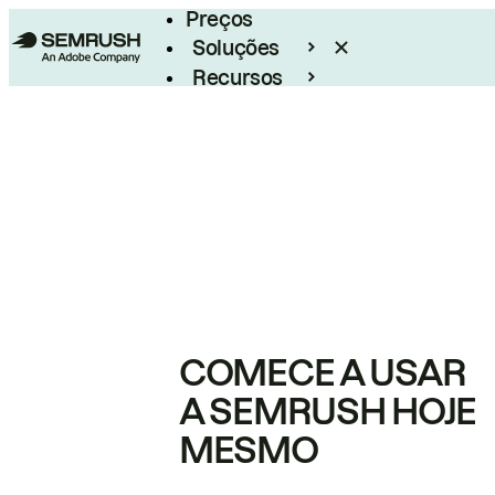
Preços
Soluções
Recursos
Empresarial
COMECE A USAR
A SEMRUSH HOJE
MESMO