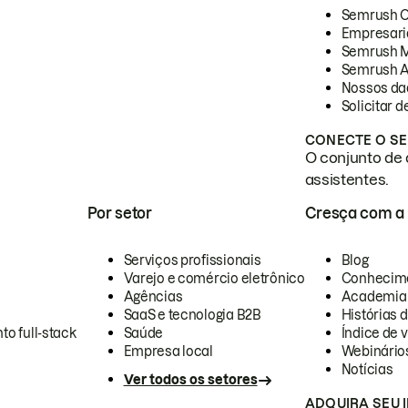
Semrush 
Empresari
Semrush 
Semrush A
Nossos da
Solicitar 
CONECTE O SE
O conjunto de 
assistentes.
Por setor
Cresça com a
Serviços profissionais
Blog
Varejo e comércio eletrônico
Conhecim
Agências
Academia
SaaS e tecnologia B2B
Histórias 
to full-stack
Saúde
Índice de v
Empresa local
Webinário
Notícias
Ver todos os setores
ADQUIRA SEU