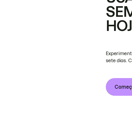
SE
HO
Experiment
sete dias. 
Começa