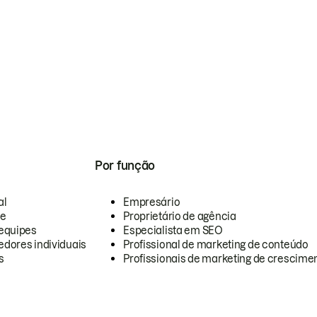
Por função
al
Empresário
te
Proprietário de agência
equipes
Especialista em SEO
dores individuais
Profissional de marketing de conteúdo
s
Profissionais de marketing de crescimen