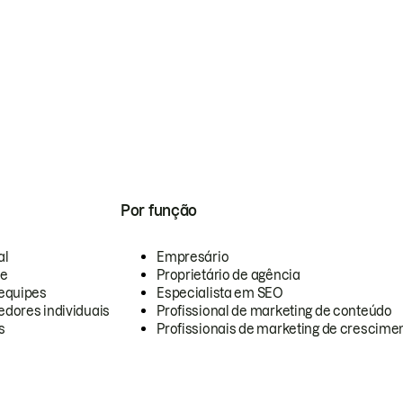
Por função
al
Empresário
te
Proprietário de agência
equipes
Especialista em SEO
dores individuais
Profissional de marketing de conteúdo
s
Profissionais de marketing de crescimen