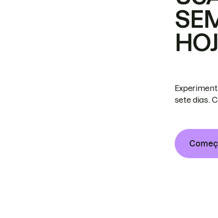
SE
HO
Experiment
sete dias. 
Começa