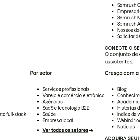
Semrush 
Empresari
Semrush 
Semrush A
Nossos da
Solicitar 
CONECTE O SE
O conjunto de 
assistentes.
Por setor
Cresça com a
Serviços profissionais
Blog
Varejo e comércio eletrônico
Conhecim
Agências
Academia
SaaS e tecnologia B2B
Histórias 
to full-stack
Saúde
Índice de v
Empresa local
Webinário
Notícias
Ver todos os setores
ADQUIRA SEU