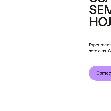
SE
HO
Experiment
sete dias. 
Começa