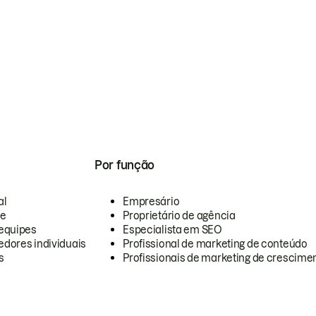
Por função
al
Empresário
te
Proprietário de agência
equipes
Especialista em SEO
dores individuais
Profissional de marketing de conteúdo
s
Profissionais de marketing de crescimen