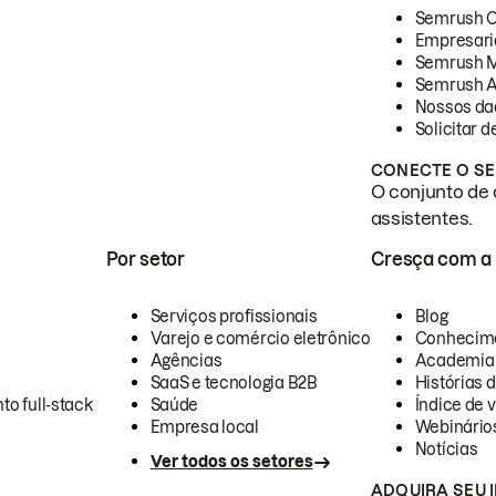
Semrush 
Empresari
Semrush 
Semrush A
Nossos da
Solicitar 
CONECTE O SE
O conjunto de 
assistentes.
Por setor
Cresça com a
Serviços profissionais
Blog
Varejo e comércio eletrônico
Conhecim
Agências
Academia
SaaS e tecnologia B2B
Histórias 
to full-stack
Saúde
Índice de v
Empresa local
Webinário
Notícias
Ver todos os setores
ADQUIRA SEU