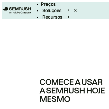
Preços
Soluções
Recursos
Empresarial
COMECE A USAR
A SEMRUSH HOJE
MESMO