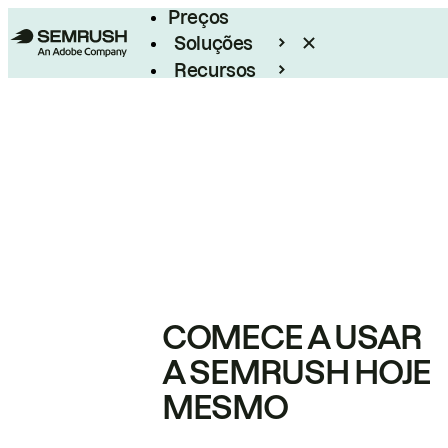
Preços
Soluções
Recursos
Empresarial
COMECE A USAR
A SEMRUSH HOJE
MESMO