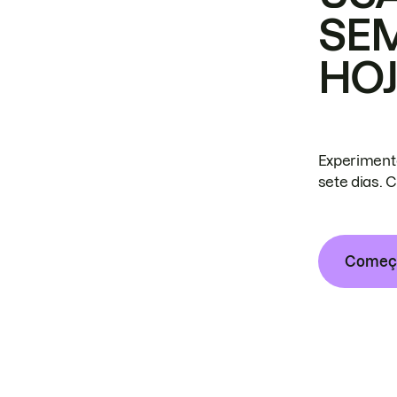
SE
HO
Experiment
sete dias. 
Começa