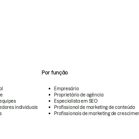
Por função
al
Empresário
te
Proprietário de agência
equipes
Especialista em SEO
dores individuais
Profissional de marketing de conteúdo
s
Profissionais de marketing de crescimen