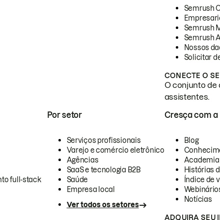
Semrush 
Empresari
Semrush 
Semrush A
Nossos da
Solicitar 
CONECTE O SE
O conjunto de 
assistentes.
Por setor
Cresça com a
Serviços profissionais
Blog
Varejo e comércio eletrônico
Conhecim
Agências
Academia
SaaS e tecnologia B2B
Histórias 
to full-stack
Saúde
Índice de v
Empresa local
Webinário
Notícias
Ver todos os setores
ADQUIRA SEU