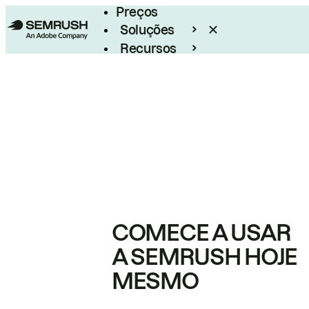
Preços
Soluções
Recursos
Empresarial
COMECE A USAR
A SEMRUSH HOJE
MESMO